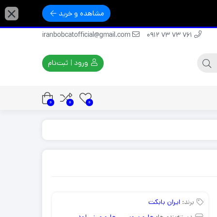
مشاهده و خرید
iranbobcatofficial@gmail.com
761 73 73 0912
ورود | ثبت‌نام
0
0
0
برند:
ایران بابکت