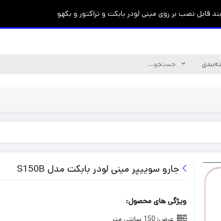
د قابل نصب بر روی مینی لودر بابکت و تراکتور و بکهو
جارو سوییپر مینی لودر بابکت مدل S150B
ویژگی های محصول:
عرض:
150 سانتی متر