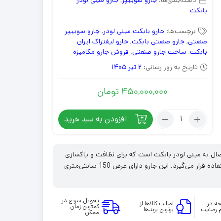
دسته‌بندی‌ها:
جارو سوییپر
,
جارو مینی لودر
بابکت
برچسب‌ها:
جارو بابکت مینی لودر
,
جارو سوییپر
صنعتی
,
جارو صنعتی بابکت
,
جارو لیفتراک ایران
بابکت
,
ساخت جارو صنعتی
,
فروش جارو مکامیزه
تاریخ به روز رسانی:
2 تیر 1405
450,000,000
تومان
تعداد:
افزودن به سبد خرید
جارو
سوییپر
مینی
دل S150B، یک جلوبند قابل اتصال به مینی لودر بابکت است که برای نظافت و پاکسازی
لودر
سطوح مختلف در کاربردهای صنعتی، ساختمانی و شهری مورد استفاده قرار می‌گیرد. این جارو دارای عرض 150 سانتی‌متری
بابکت
مدل
S150B
تحویل سریع در
ه در
اصالت کالاها از
کمترین زمان
 رضایت
برترین برندها
ممکن