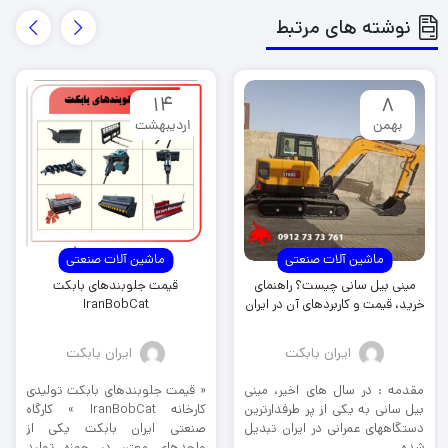
نوشته های مرتبط
14
8
بهمن
اردیبهشت
ماشین آلات صنعتی
ماشین آلات صنعتی
مینی بیل سانی چیست؟ راهنمای
قیمت جلوبندهای بابکت
خرید، قیمت و کاربردهای آن در ایران
IranBobCat
ایران بابکت
ایران بابکت
مقدمه : در سال های اخیر، مینی
« قیمت جلوبندهای بابکت تولیدی
بیل سانی به یکی از پر طرفدارترین
کارخانه IranBobCat » کارگاه
دستگاههای عمرانی در ایران تبدیل
صنعتی ایران بابکت یکی از
شده ...
واحدهای معتبر در حوزه تولید