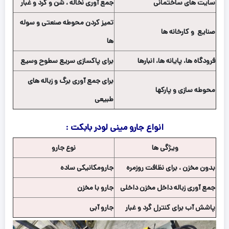
سایت های ساختمانی
جمع آوری نخاله ، شن و گرد و غبار
تمیز کردن محوطه صنعتی و سوله
صنایع و کارخانه ها
ها
فرودگاه ها، پایانه ها، انبارها
برای پاکسازی سریع سطوح وسیع
برای جمع آوری برگ و زباله های
محوطه سازی و پارکها
طبیعی
انواع جارو مینی لودر بابکت :
ویژگی ها
نوع جارو
بدون مخزن ، برای نظافت روزمره
جارومکانیکی ساده
جمع آوری زباله داخل مخزن داخلی
جارو با مخزن
پاشش آب برای کنترل گرد و غبار
جارو آبی