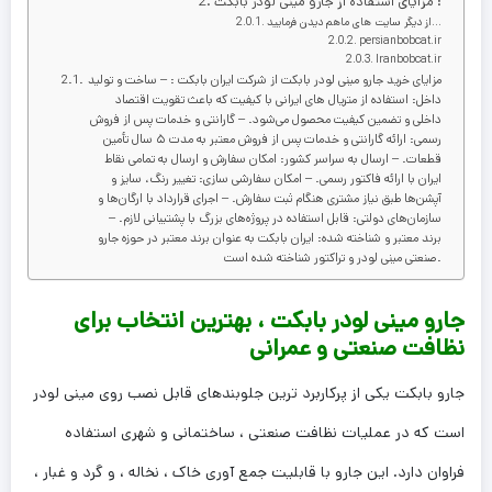
مزایای استفاده از جارو مینی لودر بابکت :
از دیگر سایت های ماهم دیدن فرمایید…
persianbobcat.ir
Iranbobcat.ir
مزایای خرید جارو مینی لودر بابکت از شرکت ایران بابکت : – ساخت و تولید
داخل: استفاده از متریال‌ های ایرانی با کیفیت که باعث تقویت اقتصاد
داخلی و تضمین کیفیت محصول می‌شود. – گارانتی و خدمات پس از فروش
رسمی: ارائه گارانتی و خدمات پس از فروش معتبر به مدت ۵ سال تأمین
قطعات. – ارسال به سراسر کشور: امکان سفارش و ارسال به تمامی نقاط
ایران با ارائه فاکتور رسمی. – امکان سفارشی‌ سازی: تغییر رنگ، سایز و
آپشن‌ها طبق نیاز مشتری هنگام ثبت سفارش. – اجرای قرارداد با ارگان‌ها و
سازمان‌های دولتی: قابل استفاده در پروژه‌های بزرگ با پشتیبانی لازم. –
برند معتبر و شناخته شده: ایران بابکت به عنوان برند معتبر در حوزه جارو
صنعتی مینی لودر و تراکتور شناخته شده است.
جارو مینی لودر بابکت ، بهترین انتخاب برای
نظافت صنعتی و عمرانی
جارو بابکت یکی از پرکاربرد ترین جلوبندهای قابل نصب روی مینی لودر
است که در عملیات نظافت صنعتی ، ساختمانی و شهری استفاده
فراوان دارد. این جارو با قابلیت جمع آوری خاک ، نخاله ، و گرد و غبار ،