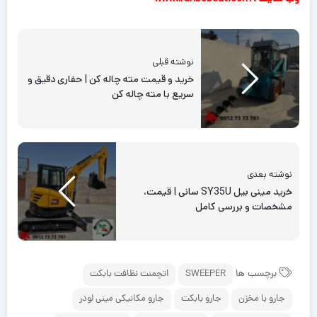
نوشته قبلی
خرید و قیمت مته چاله کن | حفاری دقیق و
سریع با مته چاله کن
نوشته بعدی
خرید مینی بیل SY35U سانی | قیمت،
مشخصات و بررسی کامل
برچسب ها
SWEEPER
اتچمنت نظافت بابکت
جارو با مخزن
جارو بابکت
جارو مکانیکی مینی لودر