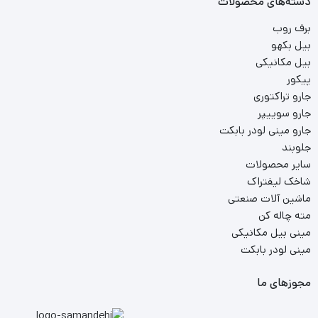
دسته‌های محصولات
برف روب
بیل بکهو
بیل مکانیکی
پیکور
جارو تراکتوری
جارو سوییپر
جارو مینی لودر بابکت
جلوبند
سایر محصولات
شاخک لیفتراک
ماشین آلات صنعتی
مته چاله کن
مینی بیل مکانیکی
مینی لودر بابکت
مجوزهای ما