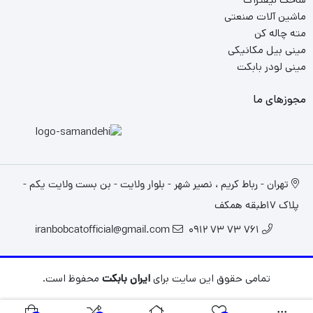
ماشین آلات صنعتی
مته چاله کن
مینی بیل مکانیکی
مینی لودر بابکت
مجوزهای ما
تهران - رباط کریم ، نصیر شهر - بلوار ولایت - بن بست ولایت یکم -
پلاک 17طبقه همکف
iranbobcatofficial@gmail.com
761 73 73 0912
تمامی حقوق این سایت برای
ایران بابکت
محفوظ است.