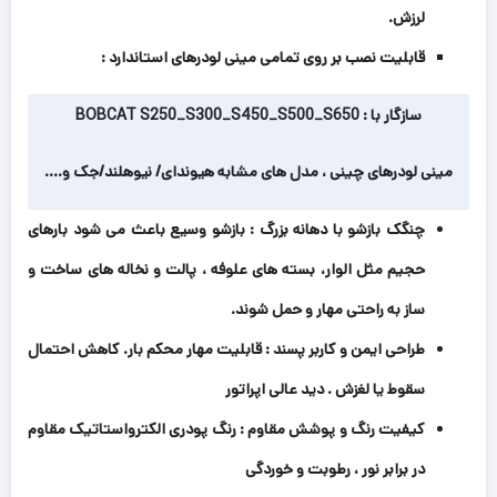
لرزش.
قابلیت نصب بر روی تمامی مینی لودرهای استاندارد :
سازگار با : BOBCAT S250_S300_S450_S500_S650
مینی لودرهای چینی ، مدل های مشابه هیوندای/ نیوهلند/جک و….
چنگک بازشو با دهانه بزرگ : بازشو وسیع باعث می شود بارهای
حجیم مثل الوار، بسته های علوفه ، پالت و نخاله های ساخت و
ساز به راحتی مهار و حمل شوند.
طراحی ایمن و کاربر پسند : قابلیت مهار محکم بار. کاهش احتمال
سقوط یا لغزش . دید عالی اپراتور
کیفیت رنگ و پوشش مقاوم : رنگ پودری الکترواستاتیک مقاوم
در برابر نور ، رطوبت و خوردگی