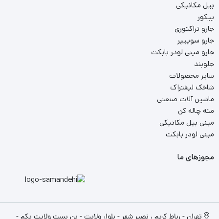
بیل مکانیکی
پیکور
جارو تراکتوری
جارو سوییپر
جارو مینی لودر بابکت
جلوبند
سایر محصولات
شاخک لیفتراک
ماشین آلات صنعتی
مته چاله کن
مینی بیل مکانیکی
مینی لودر بابکت
مجوزهای ما
تهران - رباط کریم ، نصیر شهر - بلوار ولایت - بن بست ولایت یکم -