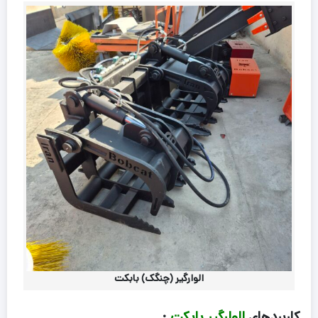
الوارگیر (چنگک) بابکت
کاربردهای
الوارگیر بابکت
: