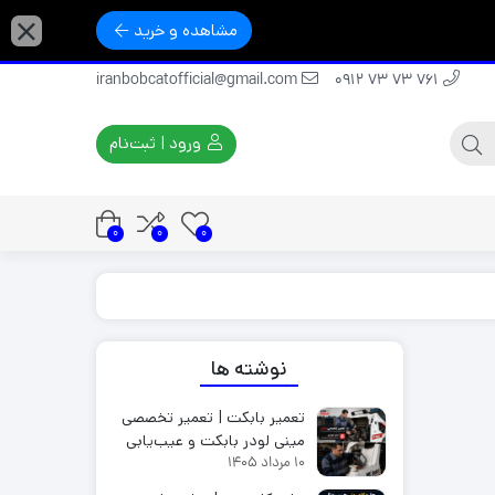
مشاهده و خرید
iranbobcatofficial@gmail.com
761 73 73 0912
ورود | ثبت‌نام
0
0
0
نوشته ها
تعمیر بابکت | تعمیر تخصصی
مینی لودر بابکت و عیب‌یابی
10 مرداد 1405
100%