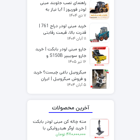
راهنمای نصب جلوبند مینی
لودر فوریوز | آیا نیاز به
7 دی 1404
تغییرات مکانیکی دارد؟
خرید مینی لودر دراج 761 |
قدرت بالا، قیمت رقابتی
11 آبان 1404
جارو مینی لودر بابکت | خرید
جارو سوییپر S150B و
16 تیر 1405
S190B ایران بابکت
میکروبیل باغی چیست؟ خرید
و فروش میکروبیل | ایران
5 آبان 1404
بابکت
آخرین محصولات
مته چاله کن مینی لودر بابکت
| خرید اوگر هیدرولیکی با
480,000,000
تومان
مشخصات فنی کامل