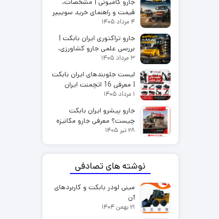
جارو کامیونی | مشخصات،
قیمت و راهنمای خرید سوییپر
4 مرداد 1405
شهری
جارو تراکتوری ایران بابکت |
بررسی علمی جارو کشاورزی،
3 مرداد 1405
انواع، کاربرد و مشخصات فنی
لیست جلوبندهای ایران بابکت
| معرفی 16 اتچمنت ایران
1 مرداد 1405
بابکت
جارو پیشرو ایران بابکت
چیست؟ معرفی جارو مکانیزه
28 تیر 1405
S-190 و S-150 صنعتی با
بغل‌ زن و آب‌ پاش
نوشته های تصادفی
مینی لودر بابکت و کاربردهای
آن
21 بهمن 1404