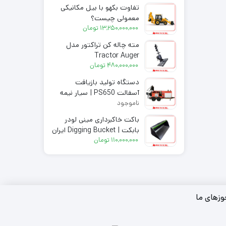
تفاوت بکهو با بیل مکانیکی
معمولی چیست؟
13,250,000,000
تومان
مته چاله کن تراکتور مدل
Tractor Auger
480,000,000
تومان
دستگاه تولید بازیافت
آسفالت PS650 | سیار نیمه
ناموجود
اتوماتیک
باکت خاکبرداری مینی لودر
بابکت | Digging Bucket ایران
بابکت
110,000,000
تومان
زهای ما